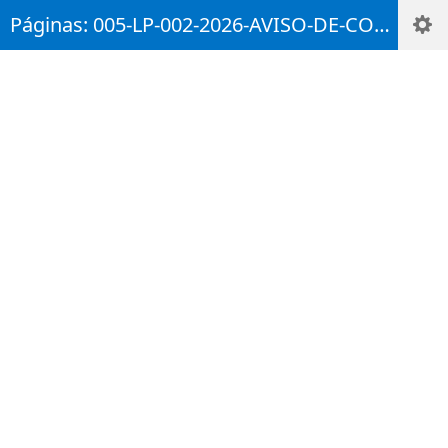
Páginas: 005-LP-002-2026-AVISO-DE-CONVOCATORIA--Art--224-Decto-Ley-019-2012