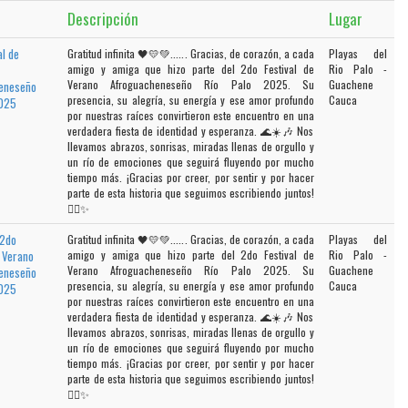
Descripción
Lugar
al de
Gratitud infinita 🖤💛💚...... Gracias, de corazón, a cada
Playas del
amigo y amiga que hizo parte del 2do Festival de
Rio Palo -
Verano Afroguacheneseño Río Palo 2025. Su
Guachene
eneseño
presencia, su alegría, su energía y ese amor profundo
Cauca
2025
por nuestras raíces convirtieron este encuentro en una
verdadera fiesta de identidad y esperanza. 🌊☀️🎶 Nos
llevamos abrazos, sonrisas, miradas llenas de orgullo y
un río de emociones que seguirá fluyendo por mucho
tiempo más. ¡Gracias por creer, por sentir y por hacer
parte de esta historia que seguimos escribiendo juntos!
✊🏾✨
 2do
Gratitud infinita 🖤💛💚...... Gracias, de corazón, a cada
Playas del
e Verano
amigo y amiga que hizo parte del 2do Festival de
Rio Palo -
Verano Afroguacheneseño Río Palo 2025. Su
Guachene
eneseño
presencia, su alegría, su energía y ese amor profundo
Cauca
2025
por nuestras raíces convirtieron este encuentro en una
verdadera fiesta de identidad y esperanza. 🌊☀️🎶 Nos
llevamos abrazos, sonrisas, miradas llenas de orgullo y
un río de emociones que seguirá fluyendo por mucho
tiempo más. ¡Gracias por creer, por sentir y por hacer
parte de esta historia que seguimos escribiendo juntos!
✊🏾✨