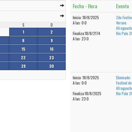
Fecha - Hora
Evento
Inicia: 18/8/2025
2do Festiv
A las: 0:0
Verano
S
D
Afroguach
1
2
Finaliza:18/8/2174
Río Palo 
A las: 23:0
8
9
15
16
22
23
29
30
Inicia: 18/8/2025
Eliminado:
A las: 0:0
Festival d
Afroguach
Finaliza:18/8/2025
Río Palo 
A las: 23:0