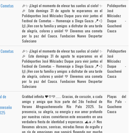
e Cometas
🎉✨ ¡Llegó el momento de elevar tus sueños al cielo! ✨
Polideportivo
🎉 Este domingo 31 de agosto te esperamos en el
José
Polideportivo José Milciadez Duque para vivir juntos el
Milciadez
Festival de Cometas – Homenaje a Diego Guaza 🪁💨
Duque -
🙌 ¡Ven con tu familia y amigos a disfrutar de una tarde
Guachené
de alegría, colores y unión! 💚 Elevemos una cometa
Cauca
por la paz del Cauca. Fundacion Nuevo Despertar
Saleciano
e Cometas
🎉✨ ¡Llegó el momento de elevar tus sueños al cielo! ✨
Polideportivo
🎉 Este domingo 31 de agosto te esperamos en el
José
Polideportivo José Milciadez Duque para vivir juntos el
Milciadez
Festival de Cometas – Homenaje a Diego Guaza 🪁💨
Duque -
🙌 ¡Ven con tu familia y amigos a disfrutar de una tarde
Guachené
de alegría, colores y unión! 💚 Elevemos una cometa
Cauca
por la paz del Cauca. Fundacion Nuevo Despertar
Saleciano
al de
Gratitud infinita 🖤💛💚...... Gracias, de corazón, a cada
Playas del
amigo y amiga que hizo parte del 2do Festival de
Rio Palo -
Verano Afroguacheneseño Río Palo 2025. Su
Guachene
eneseño
presencia, su alegría, su energía y ese amor profundo
Cauca
2025
por nuestras raíces convirtieron este encuentro en una
verdadera fiesta de identidad y esperanza. 🌊☀️🎶 Nos
llevamos abrazos, sonrisas, miradas llenas de orgullo y
un río de emociones que seguirá fluyendo por mucho